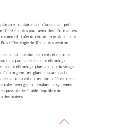
almaire, plantaire et/ ou faciale avec petit 
de 10-15 minutes pour avoir des informations 
tre sommeil…) afin de choisir un protocole qui 
uis réflexologie de 40 minutes environ. 
uelle de stimulation de points et de zones 
eau de la paume des mains (réflexologie 
s pieds (réflexologie plantaire) ou du visage 
 à un organe, une glande ou une partie 
iquée sur un point ou une zone définie permet 
 circuler l’énergie en stimulant les systèmes 
ors possible de rétablir l’équilibre de 
n des toxines.  