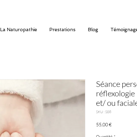
La Naturopathie
Prestations
Blog
Témoignag
Séance pers
réflexologie
et/ ou facial
SKU : S08
Prix
55,00 €
Quantité
*