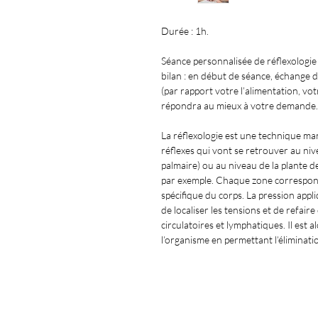
Durée : 1h.
Séance personnalisée de réflexologie p
bilan : en début de séance, échange 
(par rapport votre l’alimentation, vo
répondra au mieux à votre demande. P
La réflexologie est une technique man
réflexes qui vont se retrouver au niv
palmaire) ou au niveau de la plante de
par exemple. Chaque zone correspond
spécifique du corps. La pression appl
de localiser les tensions et de refaire
circulatoires et lymphatiques. Il est al
l’organisme en permettant l’éliminatio